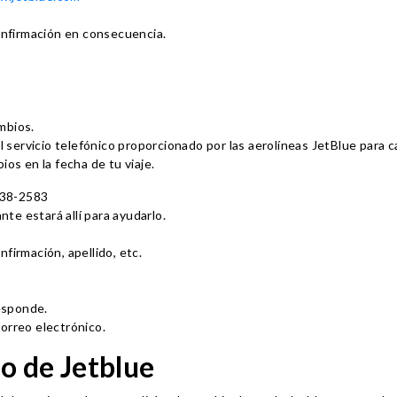
confirmación en consecuencia.
mbios.
 servicio telefónico proporcionado por las aerolíneas JetBlue para c
os en la fecha de tu viaje.
538-2583
te estará allí para ayudarlo.
firmación, apellido, etc.
responde.
correo electrónico.
lo de Jetblue