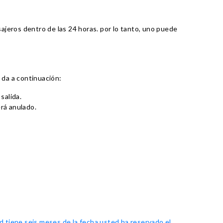
sajeros dentro de las 24 horas. por lo tanto, uno puede
 da a continuación:
salida.
erá anulado.
 tiene seis meses de la fecha usted ha reservado el