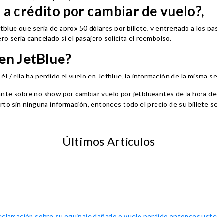
a crédito por cambiar de vuelo?,
etblue que sería de aprox 50 dólares por billete, y entregado a los pa
ro sería cancelado si el pasajero solicita el reembolso.
 en JetBlue?
 / ella ha perdido el vuelo en Jetblue, la información de la misma se
nte sobre no show por cambiar vuelo por jetblueantes de la hora de 
rto sin ninguna información, entonces todo el precio de su billete s
Últimos Artículos
eclamación sobre su equipaje dañado o vuelo perdido entonces usted