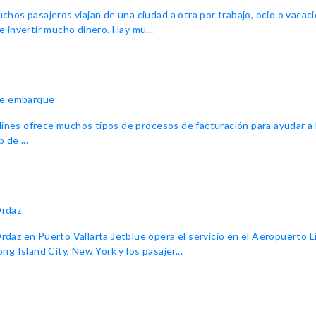
s pasajeros viajan de una ciudad a otra por trabajo, ocio o vacacion
 invertir mucho dinero. Hay mu...
 de embarque
lines ofrece muchos tipos de procesos de facturación para ayudar a 
 de ...
Ordaz
az en Puerto Vallarta Jetblue opera el servicio en el Aeropuerto L
g Island City, New York y los pasajer...