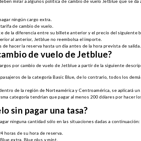
deben mirar a algunos politíca de cambio de vuelo Jetblue que se da
pagar ningún cargo extra.
 tarifa de cambio de vuelo.
de la diferencia entre su billete anterior y el precio del siguiente b
erior al anterior, Jetblue no reembolsa el importe.
e hacer la reserva hasta un día antes de la hora prevista de salida.
cambio de vuelo de Jetblue?
rgos por cambio de vuelo de Jetblue a partir de la siguiente descrip
pasajeros de la categoría Basic Blue, de lo contrario, todos los demá
n dentro de la región de Norteamérica y Centroamérica, se aplicará un
misma categoría tendrían que pagar al menos 200 dólares por hacer lo
o sin pagar una tasa?
agar ninguna cantidad sólo en las situaciones dadas a continuación:
24 horas de su hora de reserva.
 Blue extra, Blue plus y mint.