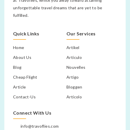
at Travoflies, whisk you away toward attaining
unforgettable travel dreams that are yet to be
fulfilled.
Quick Links
Our Services
Home
Artikel
About Us
Articulo
Blog
Nouvelles
Cheap Flight
Artigo
Article
Bloggen
Contact-Us
Articolo
Connect With Us
info@travoflies.com