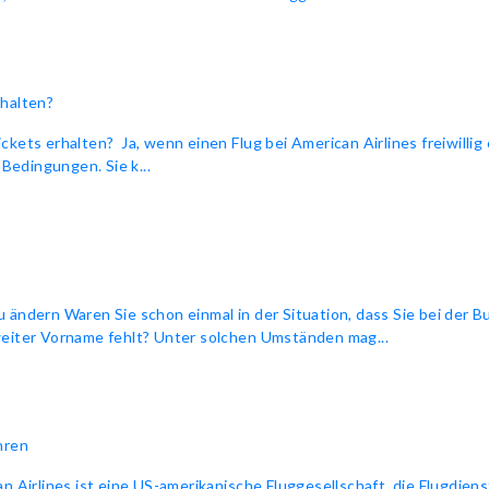
rhalten?
kets erhalten? Ja, wenn einen Flug bei American Airlines freiwillig 
 Bedingungen. Sie k...
 ändern Waren Sie schon einmal in der Situation, dass Sie bei der B
weiter Vorname fehlt? Unter solchen Umständen mag...
hren
n Airlines ist eine US-amerikanische Fluggesellschaft, die Flugdiens