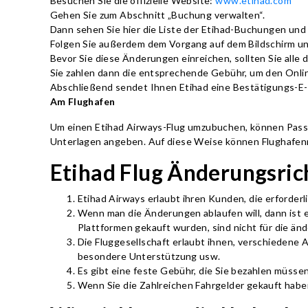
Besuchen Sie die offizielle Website:
www.etihad.com
Gehen Sie zum Abschnitt „Buchung verwalten“.
Dann sehen Sie hier die Liste der Etihad-Buchungen un
Folgen Sie außerdem dem Vorgang auf dem Bildschirm un
Bevor Sie diese Änderungen einreichen, sollten Sie alle 
Sie zahlen dann die entsprechende Gebühr, um den Onli
Abschließend sendet Ihnen Etihad eine Bestätigungs-E-Ma
Am Flughafen
Um einen Etihad Airways-Flug umzubuchen, können Passa
Unterlagen angeben. Auf diese Weise können Flughafenmi
Etihad Flug Änderungsrich
Etihad Airways erlaubt ihren Kunden, die erforder
Wenn man die Änderungen ablaufen will, dann ist es w
Plattformen gekauft wurden, sind nicht für die än
Die Fluggesellschaft erlaubt ihnen, verschiedene 
besondere Unterstützung usw.
Es gibt eine feste Gebühr, die Sie bezahlen müsse
Wenn Sie die Zahlreichen Fahrgelder gekauft haben