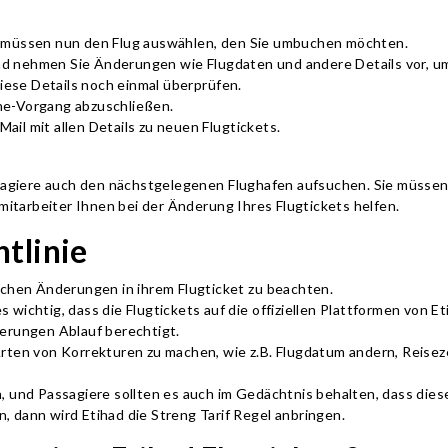
d müssen nun den Flug auswählen, den Sie umbuchen möchten.
d nehmen Sie Änderungen wie Flugdaten und andere Details vor, u
diese Details noch einmal überprüfen.
ne-Vorgang abzuschließen.
il mit allen Details zu neuen Flugtickets.
giere auch den nächstgelegenen Flughafen aufsuchen. Sie müssen 
tarbeiter Ihnen bei der Änderung Ihres Flugtickets helfen.
tlinie
lichen Änderungen in ihrem Flugticket zu beachten.
ichtig, dass die Flugtickets auf die offiziellen Plattformen von Etih
derungen Ablauf berechtigt.
Arten von Korrekturen zu machen, wie z.B. Flugdatum andern, Reise
n, und Passagiere sollten es auch im Gedächtnis behalten, dass die
, dann wird Etihad die Streng Tarif Regel anbringen.