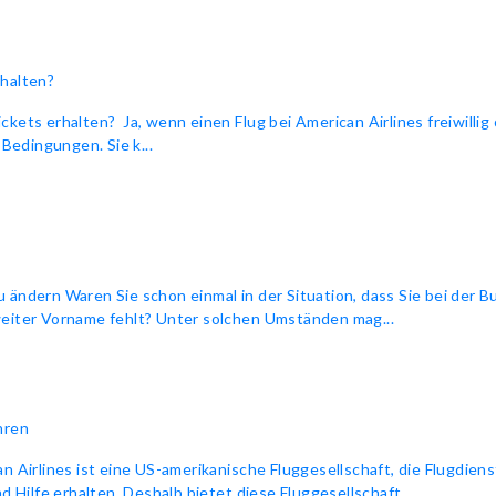
rhalten?
kets erhalten? Ja, wenn einen Flug bei American Airlines freiwillig 
 Bedingungen. Sie k...
 ändern Waren Sie schon einmal in der Situation, dass Sie bei der B
weiter Vorname fehlt? Unter solchen Umständen mag...
hren
n Airlines ist eine US-amerikanische Fluggesellschaft, die Flugdiens
d Hilfe erhalten. Deshalb bietet diese Fluggesellschaft...