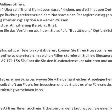
Airlines öffnen.
” Überschrift und Sie müssen darauf klicken, um die Einloggen Opt
llige Buchungsreferenz und dem Nachname des Passagiers einloggen
Flugstornierung” Option auswählen müssen.
ald der Annullierung Bereich öffnet.
n Sie das Verfahren ab, indem Sie auf die “Bestätigung” Option kli
ellschaft per Telefon kontaktieren, können Sie Ihren Flug storniere
online zu stornieren. In solchen Fällen stornieren Sie Ihre Singapor
 69 174 156 59, über die Sie den Kundendienst kontaktieren und um
ietet es einen Schalter, wovon Sie Hilfe bei zahlreichen Angelegen
gesellschaft am Flughafen besuchen und dort gibt es eine Führungsk
stornierung vornehmen kann.
Airlines Ihnen auch ein Ticketbüro in der Stadt, wovon Sie einen F