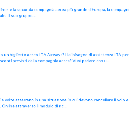
lines è la seconda compagnia aerea più grande d'Europa, la compagni
le. Il suo gruppo...
 un biglietto aereo ITA Airways? Hai bisogno di assistenza ITA per l
sconti previsti dalla compagnia aerea? Vuoi parlare con u...
 volte atterrano in una situazione in cui devono cancellare il volo e
Online attraverso il modulo di ric...