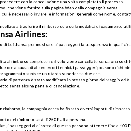
e procedere con la cancellazione una volta completato il processo.
orso, che viene fornito sulla pagina Web della compagnia aerea.
in cui è necessario inviare le informazioni generali come nome, contat
cellato a trasferire il rimborso solo sulla modalità di pagamento utili
nsa Airlines:
orso di Lufthansa per mostrare ai passeggeri la trasparenza in quali 
ilità al rimborso completo se il volo viene cancellato senza una sosti
ue ore a causa di alcuni errori tecnici, i passeggeri possono richieder
 programmato subisce un ritardo superiore a due ore.
rio di partenza è stato modificato lo stesso giorno del viaggio ed è s
etto senza alcuna penale di cancellazione.
er un rimborso, la compagnia aerea ha fissato diversi importi di rimbors
mporto del rimborso sarà di 250 EUR a persona.
km, i passeggeri al di sotto di questo possono ottenere fino a 400 