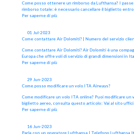
Come posso ottenere un rimborso da Lufthansa? I passegg
rimborso totale: è necessario cancellare il biglietto entro
Per saperne di più
01 Jul-2023
Come contattare Air Dolomiti? | Numero del servizio client
Come contattare Air Dolomiti? Air Dolomiti è una compagn
Europa che offre voli di servizio di grandi dimensioni in Ital
Per saperne di più
29 Jun-2023
Come posso modificare un volo ITA Airways?
Come modificare un volo ITA online? Puoi modificare un vo
biglietto aereo, consulta questo articolo: Vai al sito uffici
Per saperne di più
16 Jun-2023
Parla con un operatore Lufthansa | Telefono Lufthansa It