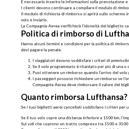
È necessario inserire le informazioni sulla prenotazione 
I clienti devono continuare a compilare il modulo di rimb
Il modulo di richiesta di rimborso si aprirà sullo schermo 
volo e inviarlo.
La Compagnia Aerea verificherà l'idoneità del biglietto can
Politica di rimborso di Luftha
Hanno alcuni termini e condizioni per la politica di rimb
devi pagare la penale.
I viaggiatori devono soddisfare i criteri di ammissib
Se il volo programmato è ritardato per più di una o d
Puoi ottenere un rimborso quando l'arrivo del volo
I passeggeri possono richiedere un rimborso se l'ora
Compagnia Aerea deve rimborsare il valore del bigli
Quanto rimborsa Lufthansa?
Se i tuoi biglietti aerei cancellati soddisfano i criteri p
Se il tuo volo copre una distanza inferiore a 1500 km, l'i
Sui voli che coprono un tratto compreso tra 1500 e 3500 