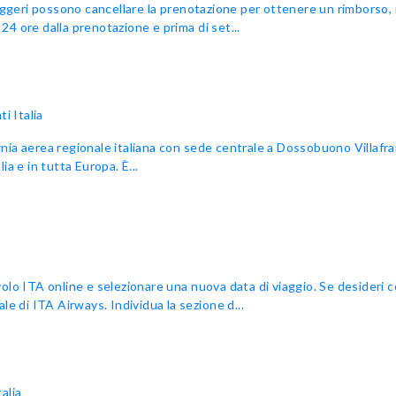
eri possono cancellare la prenotazione per ottenere un rimborso, m
 24 ore dalla prenotazione e prima di set...
i Italia
ia aerea regionale italiana con sede centrale a Dossobuono Villafra
ia e in tutta Europa. È...
lo ITA online e selezionare una nuova data di viaggio. Se desideri c
ale di ITA Airways. Individua la sezione d...
alia